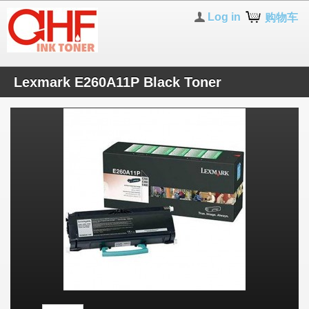
Log in
购物车
Lexmark E260A11P Black Toner